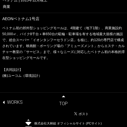
ベトナム | 2013年12月竣工
商業
AEONベトナム1号店
ベトナム初の郊外型ショッピングモールは、4階建て（地下1階）、商業施設約
50,000㎡、バイク8千台＋車650台の駐輪・駐車場を有する地域最大規模の施設
で、総合スーパー「イオンタンフーセラドン店」を核に、約120の専門店で構成
されています。映画館・ボーリング場の「アミューズメント」からエステ・カル
チャー教室の「サービス」まで、様々なニーズに対応したベトナム初の本格的滞
在型ショッピングモールです。
【共同設計】
(株)ユーコム（環境設計）
WORKS
TOP
株式会社大林組 オフィシャルサイト (PCサイト)